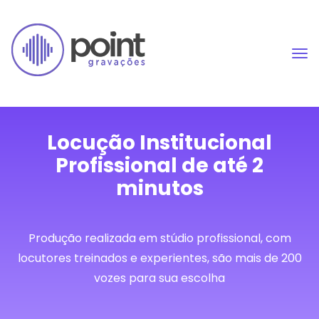
Locução Institucional
Profissional de até 2
minutos
Produção realizada em stúdio profissional, com
locutores treinados e experientes, são mais de 200
vozes para sua escolha