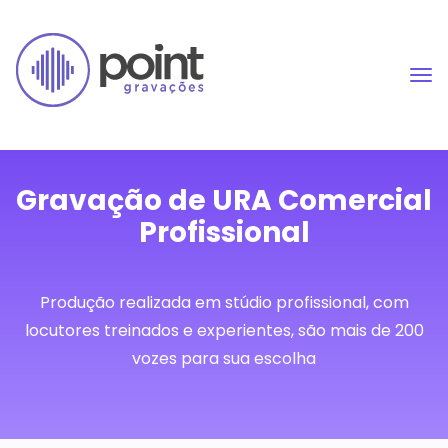
Gravação de URA Comercial
Profissional
Produção realizada em stúdio profissional, com
locutores treinados e experientes, são mais de 200
vozes para sua escolha